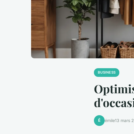
BUSINESS
Optimis
d'occas
É
émile
13 mars 