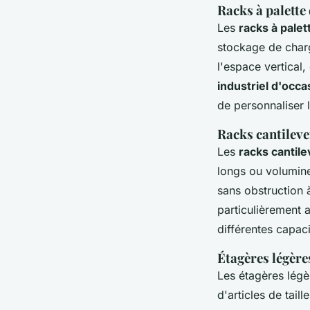
Racks à palette
Les
racks à palet
stockage de charg
l'espace vertical
industriel d'occa
de personnaliser 
Racks cantileve
Les
racks cantil
longs ou volumineu
sans obstruction 
particulièrement 
différentes capac
Étagères légère
Les étagères légè
d'articles de tai