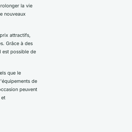
rolonger la vie
 de nouveaux
ix attractifs,
es. Grâce à des
l est possible de
ls que le
n d'équipements de
'occasion peuvent
 et