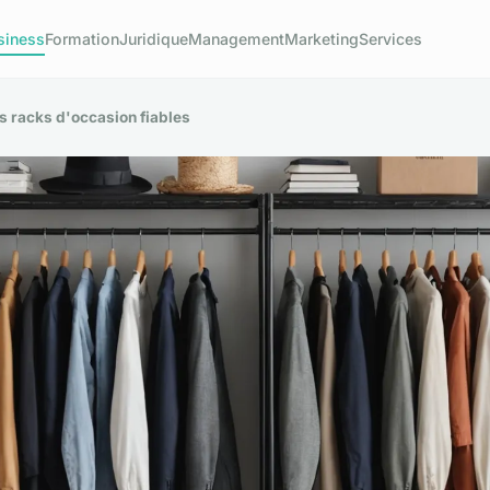
siness
Formation
Juridique
Management
Marketing
Services
s racks d'occasion fiables