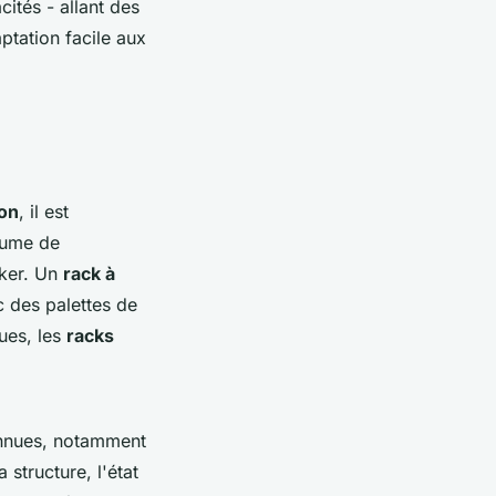
cités - allant des
ptation facile aux
ion
, il est
lume de
cker. Un
rack à
c des palettes de
ques, les
racks
nnues, notamment
 structure, l'état