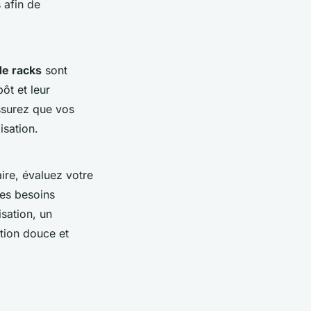
 afin de
de racks
sont
ôt et leur
assurez que vos
isation.
ire, évaluez votre
les besoins
sation, un
ition douce et