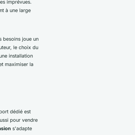
ses imprévues.
t à une large
 besoins joue un
uteur, le choix du
ne installation
é et maximiser la
port dédié est
aussi pour vendre
asion
s'adapte