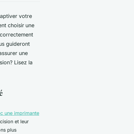
aptiver votre
nt choisir
une
r correctement
us guideront
assurer une
sion? Lisez la
é
c une imprimante
ision et leur
ons plus