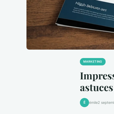
MARKETING
Impress
astuces
É
émile
2 septem