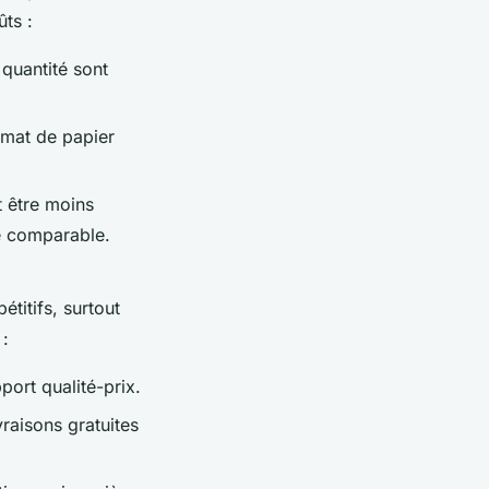
ûts :
quantité sont
ormat de papier
 être moins
té comparable.
titifs, surtout
 :
port qualité-prix.
vraisons gratuites