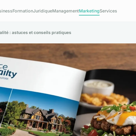
siness
Formation
Juridique
Management
Marketing
Services
lité : astuces et conseils pratiques