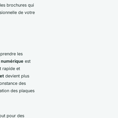
des brochures qui
sionnelle de votre
mprendre les
 numérique
est
t rapide et
et
devient plus
 constance des
ration des plaques
out pour des